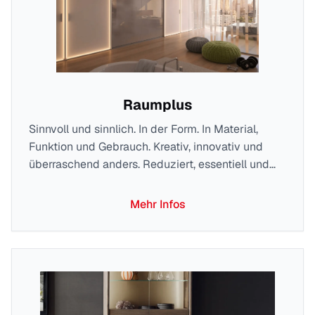
Raumplus
Sinnvoll und sinnlich. In der Form. In Material,
Funktion und Gebrauch. Kreativ, innovativ und
überraschend anders. Reduziert, essentiell und
zeitlos elegant. Inspiriert vom Bauhaus, gestaltet
und gefertigt in Deutschland. Das Wesen macht
Mehr Infos
die Persönlichkeit. Der Fokus auf das Wesentliche
macht next125 authentisch.