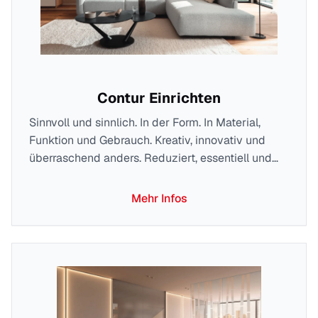
Contur Einrichten
Sinnvoll und sinnlich. In der Form. In Material,
Funktion und Gebrauch. Kreativ, innovativ und
überraschend anders. Reduziert, essentiell und
zeitlos elegant. Inspiriert vom Bauhaus, gestaltet
und gefertigt in Deutschland. Das Wesen macht
Mehr Infos
die Persönlichkeit. Der Fokus auf das Wesentliche
macht next125 authentisch.