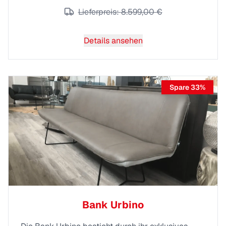
Lieferpreis:
8.599,00 €
Details ansehen
Spare
33
%
Bank Urbino