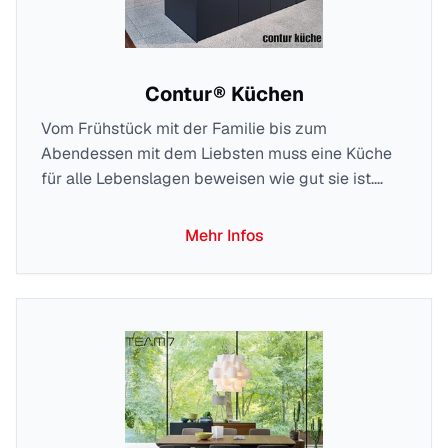
Contur® Küchen
Vom Frühstück mit der Familie bis zum
Abendessen mit dem Liebsten muss eine Küche
für alle Lebenslagen beweisen wie gut sie ist.
Weil das so ist, ist Contur® Küche der perfekte
Partner für die Aussattung Ihrer neuen Küche. Ob
Mehr Infos
Familienküche, Landhausküche oder kleine
Küchenzeile – Contur® Küche ist auf jede
Herausforderung und jeden Geschmack
eingestellt. Dabei bleibt die Marke der hohen
Qualität, dem eleganten Design und der
hochwertigen Technikausstattung in ihrem
gesamten Küchensortiment treu. Verlassen Sie
sich auf die ausgezeichnete Verarbeitung und die