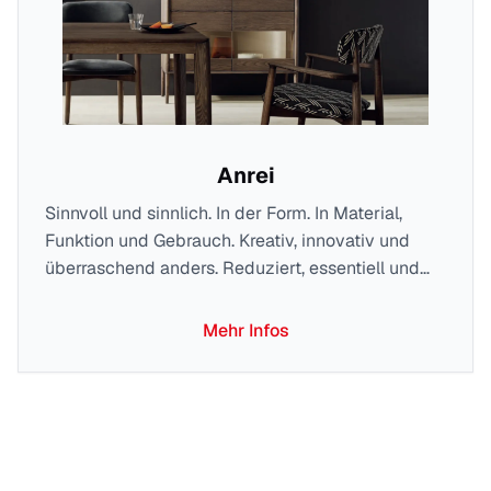
Anrei
Sinnvoll und sinnlich. In der Form. In Material,
Funktion und Gebrauch. Kreativ, innovativ und
überraschend anders. Reduziert, essentiell und
zeitlos elegant. Inspiriert vom Bauhaus, gestaltet
und gefertigt in Deutschland. Das Wesen macht
Mehr Infos
die Persönlichkeit. Der Fokus auf das Wesentliche
macht next125 authentisch.